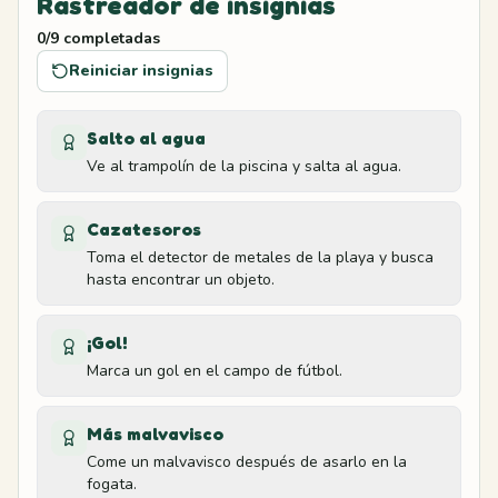
Rastreador de insignias
0
/
9
completadas
Base de la escalera
8
Reiniciar insignias
Forest
Salto al agua
Tronco izquierdo
9
Ve al trampolín de la piscina y salta al agua.
Forest
Cazatesoros
Tronco derecho
10
Toma el detector de metales de la playa y busca
Forest
hasta encontrar un objeto.
Borde del mirador
11
¡Gol!
Lookout
Marca un gol en el campo de fútbol.
Plataforma del telescopio
12
Más malvavisco
Lookout
Come un malvavisco después de asarlo en la
fogata.