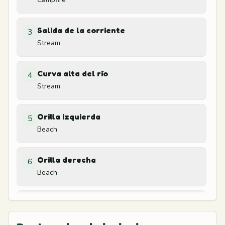
Salida de la corriente
3
Stream
Curva alta del río
4
Stream
Orilla izquierda
5
Beach
Orilla derecha
6
Beach
Sombra de la silla
7
Beach