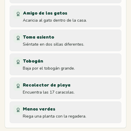
Portería izquierda
13
Amigo de los gatos
Soccer field
Acaricia al gato dentro de la casa.
Zona de naranjas
14
Toma asiento
Soccer field
Siéntate en dos sillas diferentes.
Muelle y campana
15
Tobogán
Boat
Baja por el tobogán grande.
Entrada de la cueva
16
Recolector de playa
Cave
Encuentra las 17 caracolas.
Esquina de la tienda
17
Manos verdes
Shop
Riega una planta con la regadera.